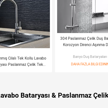
304 Paslanmaz Çelik Duş Ba
Korozyon Direnci Aşınma D
Banyo Duş Bataryaları
nmış Cilalı Tek Kollu Lavabo
ryası Paslanmaz Çelik Tek
DAHA FAZLA BILGI EDINI
ğuk Su Havzası Musluğu
Lavabo Bataryası & Paslanmaz Çelik