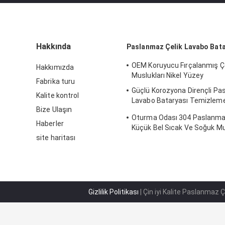
Hakkında
Paslanmaz Çelik Lavabo Bata
OEM Koruyucu Fırçalanmış Ç
Hakkımızda
Muslukları Nikel Yüzey
Fabrika turu
Güçlü Korozyona Dirençli Pa
Kalite kontrol
Lavabo Bataryası Temizleme
Bize Ulaşın
Kolay
Oturma Odası 304 Paslanma
Haberler
Küçük Bel Sıcak Ve Soğuk M
site haritası
Gizlilik Politikası
| Çin iyi Kalite Paslanmaz 