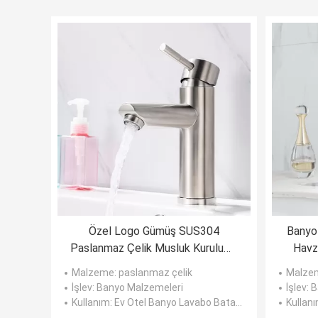
Özel Logo Gümüş SUS304
Banyo
Paslanmaz Çelik Musluk Kurulumu
Havz
Kolay
Malzeme
: paslanmaz çelik
Malze
İşlev
: Banyo Malzemeleri
İşlev
: 
Kullanım
: Ev Otel Banyo Lavabo Bataryası
Kullan