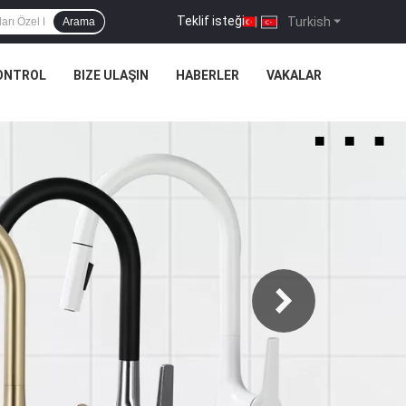
Teklif isteği
|
Turkish
Arama
KONTROL
BIZE ULAŞIN
HABERLER
VAKALAR