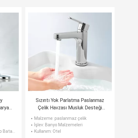
ey
Sızıntı Yok Parlatma Paslanmaz
aryası
Çelik Havzası Musluk Desteği
 Değil
Sıcak ve Soğuk
Malzeme
: paslanmaz çelik
İşlev
: Banyo Malzemeleri
ataryası
Kullanım
: Otel