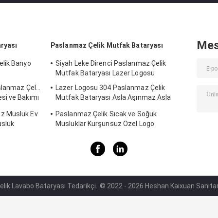
Mes
ryası
Paslanmaz Çelik Mutfak Bataryası
elik Banyo
Siyah Leke Direnci Paslanmaz Çelik
Mutfak Bataryası Lazer Logosu
slanmaz Çelik
Lazer Logosu 304 Paslanmaz Çelik
si ve Bakımı
Mutfak Bataryası Asla Aşınmaz Asla
Deforme Olmaz
z Musluk Ev
Paslanmaz Çelik Sıcak ve Soğuk
usluk
Musluklar Kurşunsuz Özel Logo
Çelik Lavabo Bataryası Tedarikçi.
© 2022 - 2026 Heshan Kaixuan Sanitary 