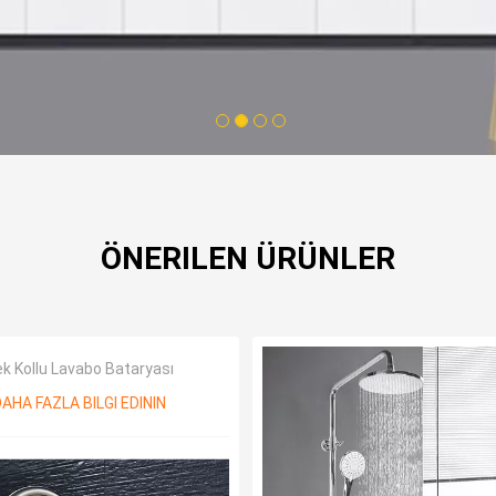
1
2
3
4
ÖNERILEN ÜRÜNLER
k Kollu Lavabo Bataryası
AHA FAZLA BILGI EDININ