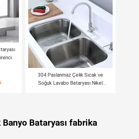
taryası
irenci
304 Paslanmaz Çelik Sıcak ve
N
Soğuk Lavabo Bataryası Nikel
Mutfak İçin Fırçalanmış
 Banyo Bataryası fabrika