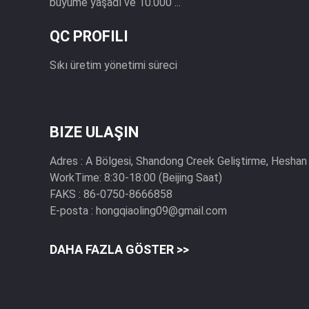
büyüme yaşadı ve 10.000 ...
QC PROFILI
Sıkı üretim yönetimi süreci
BIZE ULAŞIN
Adres :
A Bölgesi, Shandong Creek Geliştirme, Heshan 
WorkTime:
8:30-18:00 (Beijing Saat)
FAKS :
86-0750-8666858
E-posta :
hongqiaoling09@gmail.com
DAHA FAZLA GÖSTER >>