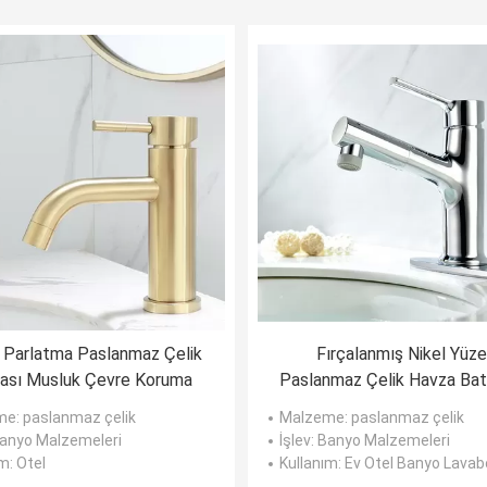
 Parlatma Paslanmaz Çelik
Fırçalanmış Nikel Yüz
ası Musluk Çevre Koruma
Paslanmaz Çelik Havza Bat
Otel İçin Paslanması Kolay
me
: paslanmaz çelik
Malzeme
: paslanmaz çelik
Banyo Malzemeleri
İşlev
: Banyo Malzemeleri
ım
: Otel
Kullanım
: Ev Otel Banyo Lavabo B