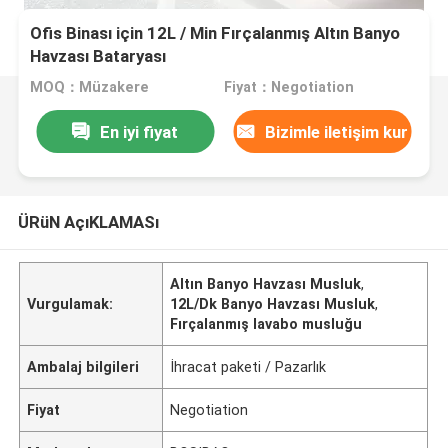
Ofis Binası için 12L / Min Fırçalanmış Altın Banyo
Havzası Bataryası
MOQ：Müzakere
Fiyat：Negotiation
En iyi fiyat
Bizimle iletişim kur
ÜRüN AçıKLAMASı
Altın Banyo Havzası Musluk
,
Vurgulamak:
12L/Dk Banyo Havzası Musluk
,
Fırçalanmış lavabo musluğu
Ambalaj bilgileri
İhracat paketi / Pazarlık
Fiyat
Negotiation