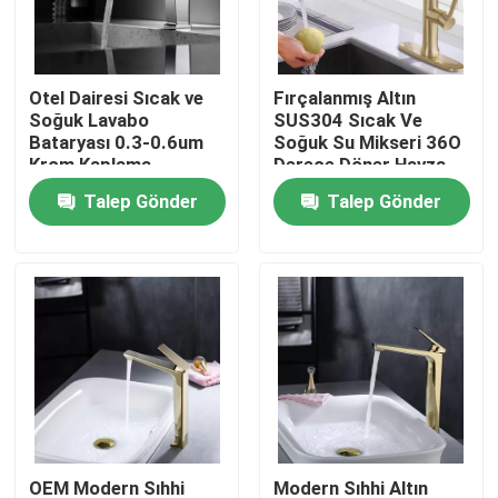
Ürünler
Otel Dairesi Sıcak ve
Fırçalanmış Altın
Soğuk Lavabo
SUS304 Sıcak Ve
VİDEOLAR
Bataryası 0.3-0.6um
Soğuk Su Mikseri 36O
Krom Kaplama
Derece Döner Havza
Musluğu
Talep Gönder
Talep Gönder
Paslanmaz Çelik Lavabo Bataryası
Paslanmaz Çelik Banyo Bataryası
Paslanmaz Çelik Mutfak Bataryası
Tek Kollu Lavabo Bataryası
Sıcak ve soğuk lavabo bataryası
OEM Modern Sıhhi
Modern Sıhhi Altın