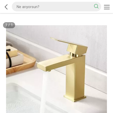
1
/
1