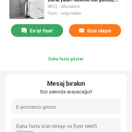
Set
MOQ：Müzakere
Fiyat：negotiable
Paslanmaz Çelik Banyo Bataryası
En iyi fiyat
Bize ulaşın
Paslanmaz Çelik Mutfak Bataryası
Tek Kollu Lavabo Bataryası
Daha fazla göster
Sıcak ve soğuk lavabo bataryası
Mesaj bırakın
Tek Soğuk Lavabo Musluğu
Sizi yakında arayacağız!
Bulaşık Yıkama Musluğu
Gizli Musluk