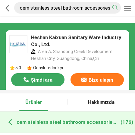
Heshan Kaixuan Sanitary Ware Industry
Co., Ltd.
Area A, Shandong Creek Development,
Heshan City, Guangdong, China,Çin
5.0
Onaylı tedarikçi
Şimdi ara
Bize ulaşın
Ürünler
Hakkımızda
oem stainless steel bathroom accessories çevrimiçi üretim
(176)