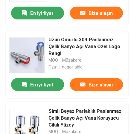
En iyi fiyat
Bize ulaşın
Uzun Ömürlü 304 Paslanmaz
Çelik Banyo Açı Vana Özel Logo
Rengi
MOQ：Müzakere
Fiyat：negotiable
En iyi fiyat
Bize ulaşın
Ev
Simli Beyaz Parlaklık Paslanmaz
Ürün:% s
Çelik Banyo Açı Vana Koruyucu
Cilalı Yüzey
videolar
MOQ：Müzakere