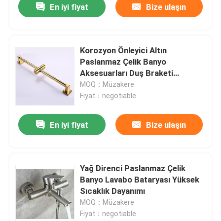
En iyi fiyat
Bize ulaşın
Korozyon Önleyici Altın
Paslanmaz Çelik Banyo
Aksesuarları Duş Braketi
Kaydırıcı
MOQ：Müzakere
Fiyat：negotiable
En iyi fiyat
Bize ulaşın
Yağ Direnci Paslanmaz Çelik
Banyo Lavabo Bataryası Yüksek
Sıcaklık Dayanımı
MOQ：Müzakere
Fiyat：negotiable