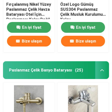
Fırçalanmış Nikel Yüzey
Özel Logo Gümüş
Paslanmaz Çelik Havza
SUS304 Paslanmaz
Bataryası Otel İçin
Çelik Musluk Kurulumu
Paslanması Kolay Değil
Kolay
En iyi fiyat
En iyi fiyat
Bize ulaşın
Bize ulaşın
Paslanmaz Çelik Banyo Bataryası
(25)