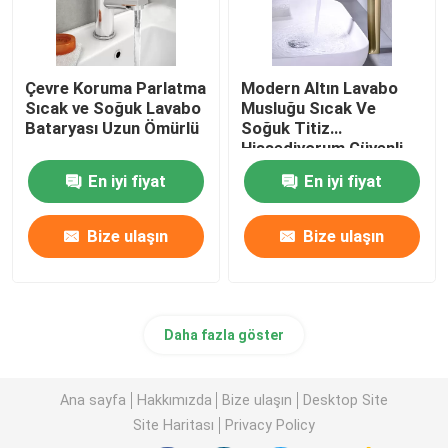
Çevre Koruma Parlatma
Modern Altın Lavabo
Sıcak ve Soğuk Lavabo
Musluğu Sıcak Ve
Bataryası Uzun Ömürlü
Soğuk Titiz
Hissediyorum Güvenli
Kurşunsuz
En iyi fiyat
En iyi fiyat
Bize ulaşın
Bize ulaşın
Daha fazla göster
Ana sayfa
Hakkımızda
Bize ulaşın
Desktop Site
Site Haritası
Privacy Policy