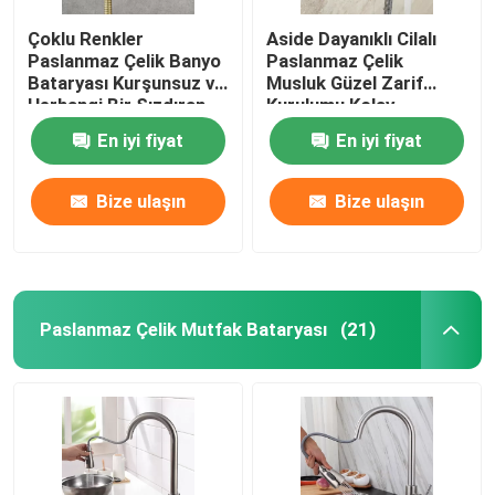
Çoklu Renkler
Aside Dayanıklı Cilalı
Paslanmaz Çelik Banyo
Paslanmaz Çelik
Bataryası Kurşunsuz ve
Musluk Güzel Zarif
Herhangi Bir Sızdıran
Kurulumu Kolay
Madde İçermez
En iyi fiyat
En iyi fiyat
Bize ulaşın
Bize ulaşın
Paslanmaz Çelik Mutfak Bataryası
(21)