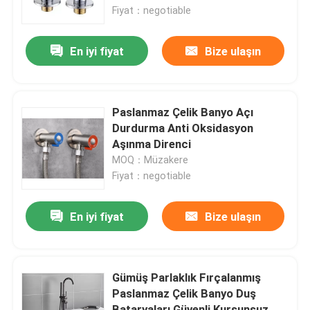
Fiyat：negotiable
Hakkımızda
En iyi fiyat
Bize ulaşın
Fabrika turu
Paslanmaz Çelik Banyo Açı
Kalite kontrol
Durdurma Anti Oksidasyon
Aşınma Direnci
MOQ：Müzakere
Bize Ulaşın
Fiyat：negotiable
Haberler
En iyi fiyat
Bize ulaşın
Vakalar
Gümüş Parlaklık Fırçalanmış
Paslanmaz Çelik Banyo Duş
Paslanmaz Çelik Lavabo Bataryası
Bataryaları Güvenli Kurşunsuz